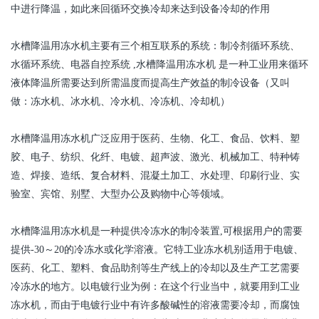
中进行降温，如此来回循环交换冷却来达到设备冷却的作用
水槽降温用
冻水机
主要有三个相互联系的系统：制冷剂循环系统、
水循环系统、电器自控系统
,
水槽降温用
冻水机
是一种工业用来循环
液体降温所需要达到所需温度而提高生产效益的制冷设备（又叫
做：冻水机、冰水机、
冷水机
、冷冻机、冷却机）
水槽降温用
冻水机
广泛应用于医药、生物、化工、食品、饮料、塑
胶、电子、纺织、化纤、电镀、超声波、激光、机械加工、特种铸
造、焊接、造纸、复合材料、混凝土加工、水处理、印刷行业、实
验室、宾馆、别墅、大型办公及购物中心等领域。
水槽降温用
冻水机
是一种提供冷冻水的制冷装置
,
可根据用户的需要
提供
-30
～
20
的冷冻水或化学溶液。它特工业
冻水机
别适用于电镀、
医药、化工、塑料、食品助剂等生产线上的冷却以及生产工艺需要
冷冻水的地方。以电镀行业为例：在这个行业当中，就要用到工业
冻水机
，而由于电镀行业中有许多酸碱性的溶液需要冷却，而腐蚀