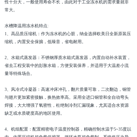
性十分大，一般使用寿命不长，由此对于工业
冻水机
的需求量就非
常大。
水槽降温用
冻水机
特点
:
1
、高品质压缩机：作为
冻水机
的心脏，纳金选择欧美日全新原装压
缩机，内置安全保掮，低噪音，省电耐用。
2
、水箱式蒸发器：不锈钢厚质水箱式蒸发器，内置自动补水装置，
省去工程安装中的彭胀水箱，方便安装保养，并适用于大温差小流
量等特殊场合。
3
、风冷式冷凝器：高速冲床冲孔，翻片质量可靠，二次翻边，铜管
与翅片更加紧密接触，换热效率高。采用全进口铜管和全自动弯头
焊接，大大增强了氧密性，杜绝制冷剂汇漏现象，尤其适合水资源
缺乏或水质硬度高的地区使用。
4
、机组配置：配置精密电子温度控制器，精确控制水温于
5~35
度以