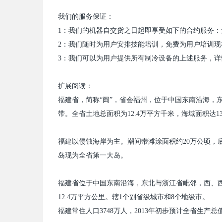
我们的服务保证：
1
：我们的机器自交货之日起即享受如下的合约服务：
2
：我们随时为用户安排技能培训，免费为用户培训现
3
：我们可以为用户提供所有制冷设备的上述服务，详
扩展阅读：
福建省，简称“闽”，省会福州，位于中国东南沿海，
带。全省土地总面积为
12.4
万平方千米，海域面积达
1
福建以侵蚀海岸为主。潮间带滩涂面积约
20
万公顷，
岛现为全省第一大岛。
福建省位于中国东南沿海，东北与浙江省毗邻，西、
12.4
万平方公里。辖
1
个副省级城市和
8
个地级市。
福建常住人口
3748
万人，
2013
年初步预计全省生产总