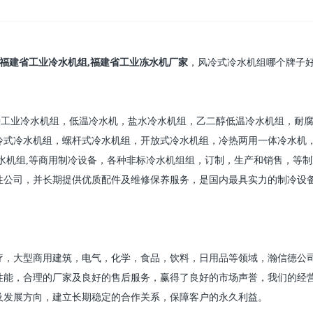
福建省
工业
冷水机组
,
福建省工业冻水机厂家
，
风冷式冷水机组
哪个牌子
种工业
冷水机
组，低温
冷水机
，盐水
冷水机
组，乙二醇低温
冷水机
组，耐
冷式
冷水机
组，螺杆式
冷水机
组，开放式
冷水机
组，冷热两用一体
冷水机
水机组
,
等商用制冷设备，各种非标
冷水机组
组，订制，生产和销售，等制
性公司，并长期提供优质配件及维修保养服务，是国内最具实力的制冷设
疗，大型商用建筑，电气，化学，食品，饮料，日用品等领域，瀚信德公
性能，合理的
厂家
及良好的售后服务，赢得了良好的市场声誉，我们的经
及发展方向，建立长期稳定的合作关系，保障客户的永久利益。