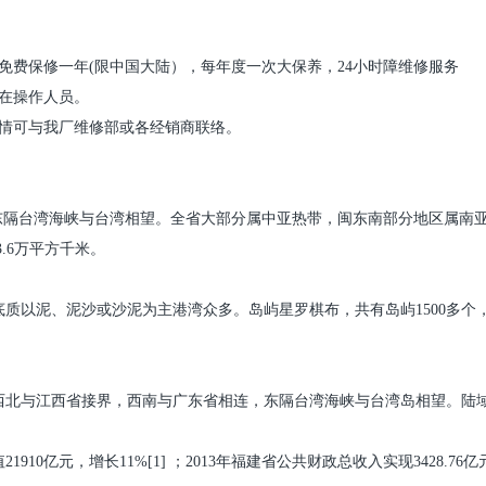
免费保修一年
(
限中国大陆），每年度一次大保养，
24
小时障维修服务
在操作人员。
情可与我厂维修部或各经销商联络。
东隔台湾海峡与台湾相望。全省大部分属中亚热带，闽东南部分地区属南
3.6
万平方千米。
底质以泥、泥沙或沙泥为主港湾众多。岛屿星罗棋布，共有岛屿
1500
多个
西北与江西省接界，西南与广东省相连，东隔台湾海峡与台湾岛相望。陆
值
21910
亿元，增长
11%[1]
；
2013
年福建省公共财政总收入实现
3428.76
亿