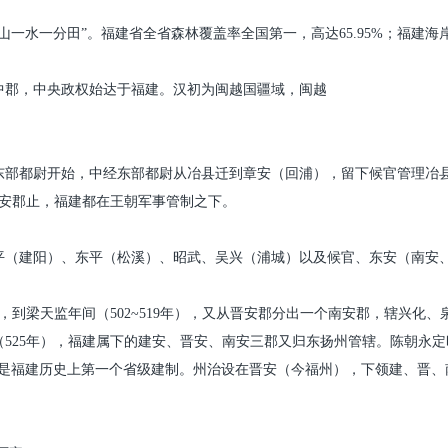
山一水一分田”。福建省全省森林覆盖率全国第一，高达
65.95%
；福建海
中郡，中央政权始达于福建。汉初为闽越国疆域，闽越
东部都尉开始，中经东部都尉从冶县迁到章安（回浦），留下候官管理冶
安郡止，福建都在王朝军事管制之下。
平（建阳）、东平（松溪）、昭武、吴兴（浦城）以及候官、东安（南安
，到梁天监年间（
502~519
年），又从晋安郡分出一个南安郡，辖兴化、
（
525
年），福建属下的建安、晋安、南安三郡又归东扬州管辖。陈朝永定
这是福建历史上第一个省级建制。州治设在晋安（今福州），下领建、晋、