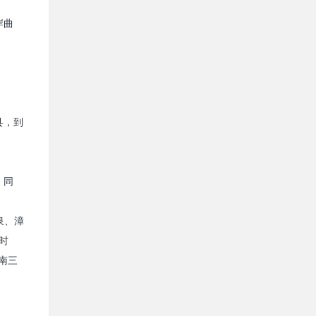
岸曲
县，到
、同
泉、漳
时
南三