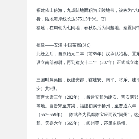
福建依山傍海，九成陆地面积为丘陵地带，被称为“八
折，陆地海岸线长达
3751.5
千米。
[2]
福建，在周朝为七闽地，春秋以后为闽越地。秦置闽
福建——安溪
.
中国茶都
(3
张
)
北迁之后，自汉始元二年（前
85
年）汉承认冶县、置
设立南部都尉，再到建安十二年（
207
年）正式成立建
三国时属吴国，设建安郡，辖建安、南平、将乐、建
安）共
9
县。
西晋太康三年（
282
年），析建安郡为建安、晋安两郡
等地。自晋宋至齐梁，福建初属于扬州，至普通六年
（
557~559
年），陈武帝为羁縻陈宝应而设“闽州”，
郡。天嘉六年（
565
年），闽州罢，还属东扬州。