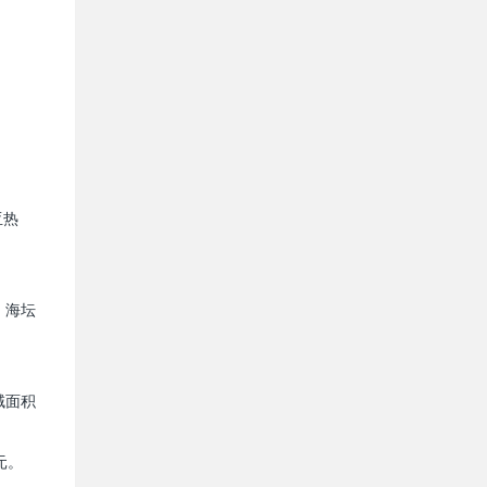
亚热
，海坛
域面积
元。