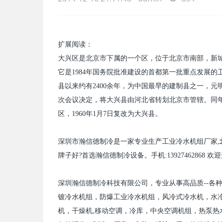
扩展阅读：
大兴区是北京市下属的一个区，位于北京市南部，新
它是
1984
年国务院批准建设的首都第一批重点发展的
县以来约有
2400
余年，为中国最早的建制县之一，元明
次会议决定，将大兴县由河北省转划北京市管辖。同
区，
1960
年
1
月
7
日复改为大兴县。
深圳市瀚信德制冷是一家专业生产工业冷水机组厂家
,
牌子好
?
首选瀚信德制冷设备。手机
:13927462868
欢迎
深圳瀚信德制冷科技有限公司，专业从事高品质
--
各
镀冷水机组，防爆工业冷水机组，风冷式冷水机，水
机，干燥机
,
移动空调，冷库，中央空调机组，热泵热