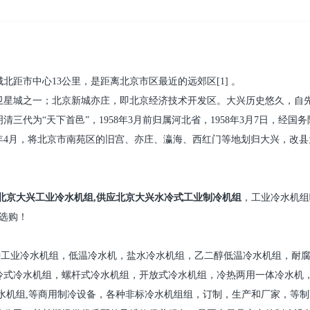
城北距市中心
13
公里，是距离北京市区最近的远郊区
[1]
。
卫星城之一；北京新城亦庄，即北京经济技术开发区。大兴历史悠久，自
清三代为“天下首邑”，
1958
年
3
月前归属河北省，
1958
年
3
月
7
日，经国务
年
4
月，将北京市南苑区的旧宫、亦庄、瀛海、西红门等地划归大兴，改县
北京大兴
工业冷水机组
,
供应
北京大兴水冷式工业制冷机组
，工业冷水机组
选购！
种工业冷水机组，低温冷水机，盐水冷水机组，乙二醇低温冷水机组，耐
冷式冷水机组，螺杆式冷水机组，开放式冷水机组，冷热两用一体冷水机
水机组
,
等商用制冷设备，各种非标冷水机组组，订制，生产和厂家，等制