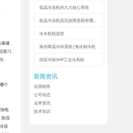
低温冷冻机的六大核心系统
低温冷冻机高压故障原因有哪些？
冷水机组选型
先秦建
海水降温冷却系统|海水制冷机
院第
72
供应河南3HP工业冷风机
为
新闻资讯
哪个
全国销售
公司动态
业界资讯
腐蚀电
技术知识
，除湿
冷设