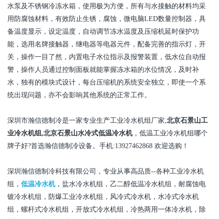
水泵及不锈钢冷冻水箱，使用极为方便，所有与水接触的材料均采
用防腐蚀材料，有效防止生锈，腐蚀，微电脑
LED
数量控制器，具
备温度显示，设定温度，自动调节冻水温度及压缩机延时保护功
能，选用名牌接触器，继电器等电器元件，配备完善的指示灯，开
关，操作一目了然，内置电子水位指示及报警装置，低水位自动报
警，操作人员通过控制面板就能掌握冻水箱的水位情况，及时补
水，独有的模块式设计，每台压缩机的系统安全独立，即使一个系
统出现问题，亦不会影响其他系统的正常工作。
深圳市瀚信德制冷是一家专业生产工业冷水机组厂家
,
北京石景山
工
业冷水机组
,
北京石景山
水冷式低温冷水机
，低温工业冷水机组哪个
牌子好
?
首选瀚信德制冷设备。手机
:13927462868
欢迎选购！
深圳瀚信德制冷科技有限公司，专业从事高品质
--
各种工业冷水机
组，
低温冷水机
，盐水冷水机组，乙二醇低温冷水机组，耐腐蚀电
镀冷水机组，防爆工业冷水机组，风冷式冷水机，水冷式冷水机
组，螺杆式冷水机组，开放式冷水机组，冷热两用一体冷水机，除