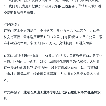
2
：我们随时为用户安排技能培训，免费为用户培训现在操作人员。
3
：我们可以为用户提供所有制冷设备的上述服务，详情可与我厂维
修部或各经销商联络。
扩展阅读：
石景山区是北京西部的一个行政区，是北京市六个城区之一。位于
长安街西段，最东端距距天安门
14
公里，
[1]
面积
84.38
平方公里，暖
温带半湿润气候。常住人口
63.9
万人。交通畅捷，可进入性强。
石景山因“燕都第一仙山——石景山”而得名，自古就是京西历史文化
重镇。区域内山地面积占
23%
，城市绿化覆盖率为
47.09%
。人均拥
有公共绿地面积达
73.89
平方米，居北京市城区首位，是北京市城区
中山林资源最丰富、绿化覆盖率最高、人均拥有公共绿地最多的地
区。
本文关键字：
北京石景山
工业冷水机组
,
北京石景山
水冷式低温冷水
机