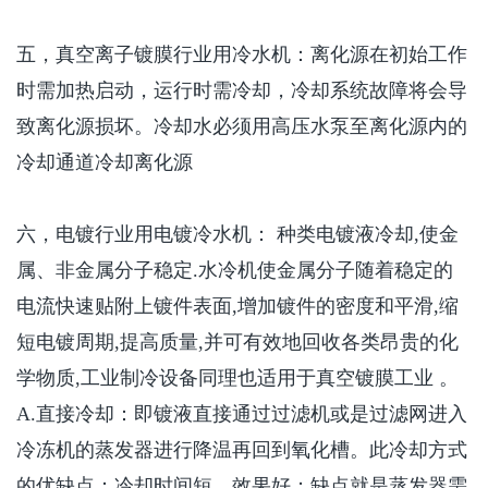
五，真空离子镀膜行业用冷水机：离化源在初始工作
时需加热启动，运行时需冷却，冷却系统故障将会导
致离化源损坏。冷却水必须用高压水泵至离化源内的
冷却通道冷却离化源
六，电镀行业用电镀冷水机： 种类电镀液冷却
,
使金
属、非金属分子稳定
.
水冷机使金属分子随着稳定的
电流快速贴附上镀件表面
,
增加镀件的密度和平滑
,
缩
短电镀周期
,
提高质量
,
并可有效地回收各类昂贵的化
学物质
,
工业制冷设备同理也适用于真空镀膜工业 。
A.
直接冷却：即镀液直接通过过滤机或是过滤网进入
冷冻机的蒸发器进行降温再回到氧化槽。此冷却方式
的优缺点：冷却时间短、效果好；缺点就是蒸发器需