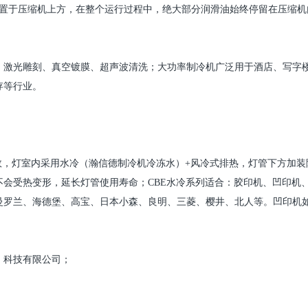
置于压缩机上方，在整个运行过程中，绝大部分润滑油始终停留在压缩机
、激光雕刻、真空镀膜、超声波清洗；大功率
制冷机
广泛用于酒店、写字
存等行业。
效，灯室内采用水冷（
瀚信德制冷机
冷冻水）
+
风冷式排热，灯管下方加装
不会受热变形，延长灯管使用寿命；
CBE
水冷系列适合：胶印机、凹印机
曼罗兰、海德堡、高宝、日本小森、良明、三菱、樱井、北人等。凹印机
）科技有限公司；