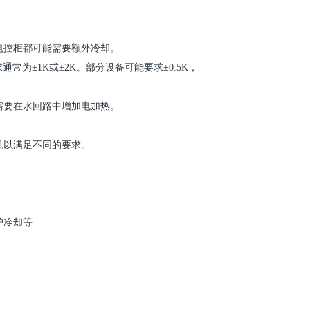
电控柜都可能需要额外冷却。
通常为±
1K
或±
2K
。部分设备可能要求±
0.5K
，
。
需要在水回路中增加电加热。
机
以满足不同的要求。
炉冷却等