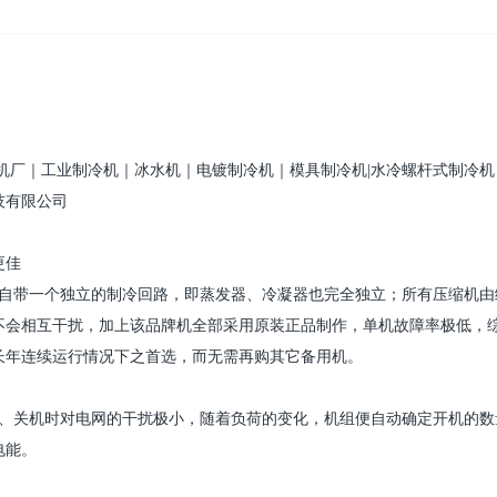
机
厂｜工业
制冷机
｜冰水机｜电镀
制冷机
｜模具
制冷机
|
水冷螺杆式
制冷机
技
有限公司
更佳
自带一个独立的制冷回路，即蒸发器、冷凝器也完全独立；所有压缩机由
不会相互干扰，加上该品牌机全部采用原装正品制作，单机故障率极低，
长年连续运行情况下之首选，而无需再购其它备用机。
、关机时对电网的干扰极小，随着负荷的变化，机组便自动确定开机的数
电能。