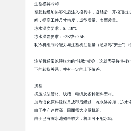
注塑模具冷却
塑胶粒经加热溶化后注入模具中，凝结后，开模顶出
间，提高工件尺寸精度，成型质量、表面质量。
冻水温度要求：
6
…
18
℃
冻水温差要求：±
2K
或±
0.5K
制冷机
组制冷能力与注塑机注塑量（通常称“安士”）
注塑机通常以锁模力的“吨数”标称，这就需要将“吨数
下的转换关系，并有一定的上下偏差。
挤塑
挤压成型管材、线槽、电缆及各种塑料型材。
加热溶化原料经模具成型后经过一冻水浴冷却，冻水
由于生产速度高，因面需大冷量机组。
由于已有冻水池如果够大，机组可不配水箱。