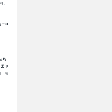
内，
楼作中
隔热
、柔印
如：瑞