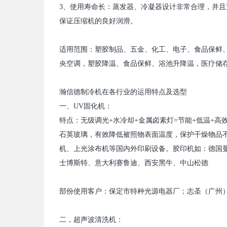
3
、使用寿命长：蒸发器、冷凝器设计非常合理，并且
保证压缩机的良好润滑。
适用范围：塑胶制品、五金、化工、电子、食品保鲜
央空调，塑胶降温、食品保鲜、浴池升降温，医疗储
瀚信德制冷机
在各行业的运用特点及选型
一
、
UV
固化机：
特点：无级调光
+
水冷却
+
金属卤素灯
=
节能
+
低温
+
高
石英玻璃，有效降低被照物表面温度，保护干燥物品
机、上光涂布机等国内外印刷设备。胶印机如：德国
士博斯特、意大利赛鲁迪、西安黑牛、中山松德
部份使用客户：保定市特种光源电器厂；志圣（广州
二，超声波清洗机：