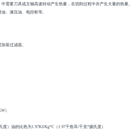
）中需要刀具或主轴高速转动产生热量，在切削过程中亦产生大量的热量
滑油、液压油、电控柜等。
需加装过滤器。
KW
）
氏度）油的比热为
1.97KJ/Kg*C
（
1.97
千焦耳
/
千克
*
摄氏度）