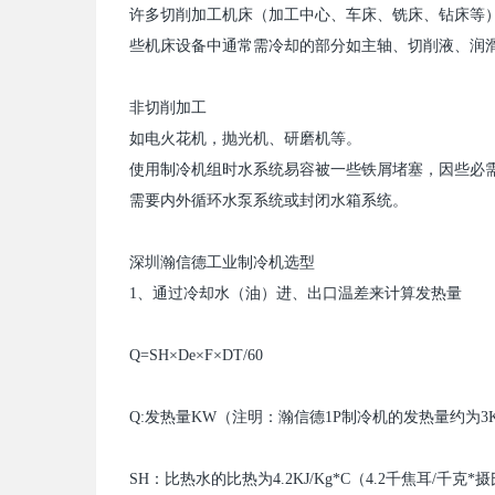
许多切削加工机床（加工中心、车床、铣床、钻床等
些机床设备中通常需冷却的部分如主轴、切削液、润
非切削加工
如电火花机，抛光机、研磨机等。
使用
制冷机
组时水系统易容被一些铁屑堵塞，因些必
需要内外循环水泵系统或封闭水箱系统。
深圳瀚信德
工业
制冷机
选型
1
、通过冷却水（油）进、出口温差来计算发热量
Q=SH
×
De
×
F
×
DT/60
Q:
发热量
KW
（注明：
瀚信德
1P
制冷机
的发热量约为
3
SH
：比热水的比热为
4.2KJ/Kg*C
（
4.2
千焦耳
/
千克
*
摄