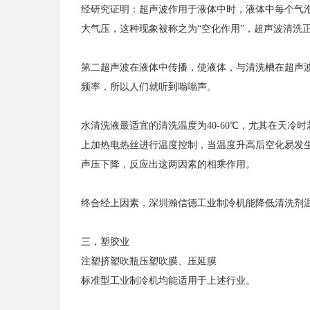
经研究证明：超声波作用于液体中时，液体中每个气
大气压，这种现象被称之为“空化作用”，超声波清洗
第二超声波在液体中传播，使液体，与清洗槽在超声
频率，所以人们就听到嗡嗡声。
水清洗液最适宜的清洗温度为
40-60
℃，尤其在天冷时
上加热电热丝进行温度控制，当温度升高后空化易发
声压下降，反应出这两因素的相乘作用。
终合经上因素，
深圳瀚信德
工业
制冷机
能降低清洗剂
三，塑胶业
注塑挤塑吹瓶压塑吹膜、压延膜
标准型工业
制冷机
均能适用于上述行业。