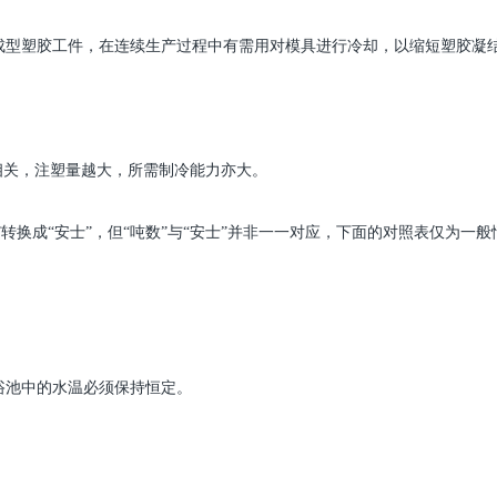
成型塑胶工件，在连续生产过程中有需用对模具进行冷却，以缩短塑胶凝
相关，注塑量越大，所需制冷能力亦大。
”转换成“安士”，但“吨数”与“安士”并非一一对应，下面的对照表仅为一般
浴池中的水温必须保持恒定。