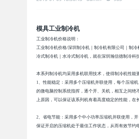
模具工业制冷机
工业
制冷机
价格说明：
工业
制冷机
价格
/
深圳
制冷机
｜
制冷机
有限公司｜
制冷
冷式
制冷机
｜水冷式
制冷机
，就在深圳
瀚信德制冷科
本系列
制冷机
均采用多机联用技术，使得
制冷机
性能
1
、性能稳定：采用多个压缩机并联使用，每个压缩机
的微电脑控制系统指挥，逐个开、关机，相互之间绝
上原因，可以保证该系列机有着高度稳定的性能，在
2
、省电节能：采用多个中小功率压缩机并联使用，开
保证开启的压缩机处于最佳工作状态，从而有效节约