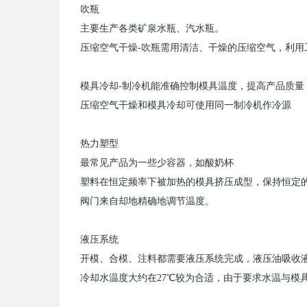
吹瓶
主要生产各类矿泉水瓶、汽水瓶。
压缩空气干燥
-
吹瓶需用清洁、干燥的压缩空气，利用
模具冷却
-
制冷机
能准确控制模具温度，提高产品质量
压缩空气干燥和模具冷却可使用同一
制冷机
作冷源
热力塑型
最常见产品为一些少容器，如酸奶杯
塑料在恒定频率下被加热的模具挤压成型，保持恒定
阀门来自却地精确地调节温度。
液压系统
开模、合模、注料都需要液压系统完成，液压油吸收
冷却水温度大约在
27
℃较为合适，由于要求水温与模