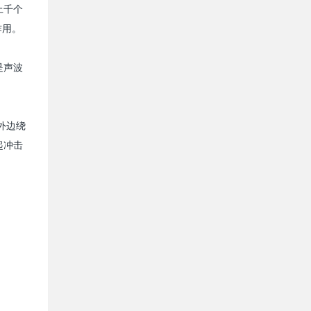
上千个
作用。
是声波
外边绕
起冲击