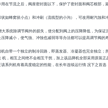
作用在节流之后，阀座密封面以下，保护了密封面和阀芯根部，
形状如蜂窝状小点）和冲刷（流线型的小沟），可改用耐汽蚀和
增大系统除调节阀外的损失，使分配到阀上的压降降低，为保证
上压降减小，使气蚀、冲蚀也减弱等等办法都可以提高调节阀的
缩机自带一个独立的制冷回路，即蒸发器、冷凝器也完全独立；
关 机，相互之间绝不会相互干扰，加上该品牌机全部采用原装正
证该系列机有着高度稳定的性能，在长年连续运行情 况下之首选