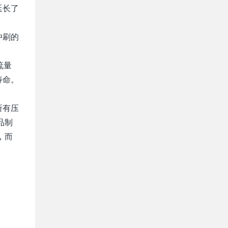
延长了
冲刷的
流量
寿命。
所有压
品制
，而