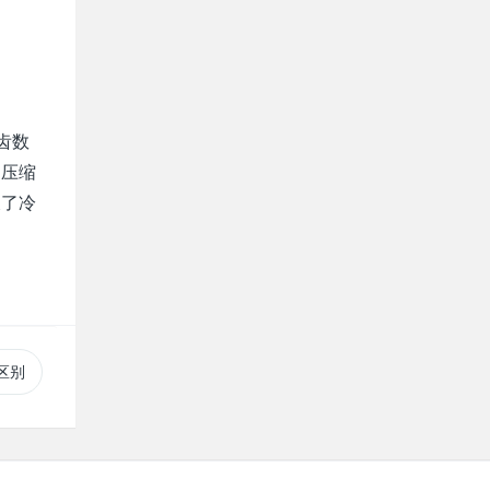
齿数
。压缩
长了冷
区别