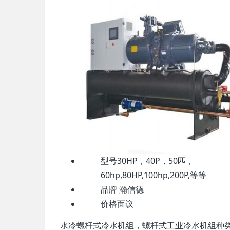
型号
30HP，40P，50匹，
60hp,80HP,100hp,200P,等等
品牌
瀚信德
价格
面议
水冷螺杆式冷水机组，螺杆式工业冷水机组种