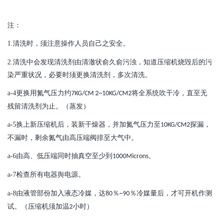
注：
1.
清洗时，须注意操作人员自己之安全。
2.
清洗中会发现清洗剂由清澈状俞久俞污浊，知道压缩机烧毁后的污
染严重状况，必要时须更换清洗剂，多次清洗。
a-4
更换用氮气压力约
将全系统吹干冷，直至无
7KG/CM 2~10KG/CM2
残留清洗剂为止。（蒸发）
a-5
换上新压缩机后，装新干燥器，并加氮气压力至
探漏，
10KG/CM2
不漏时，剩余氮气由高压端阀排至大气中。
a-6
由高、低压端同时抽真空至少到
。
1000Microns
a-7
检查所有电器舆电源。
a-8
由液管部份加入液态冷媒，达
％
％冷媒量后，才可开机作测
80
~90
试。（压缩机须加温
小时）
2