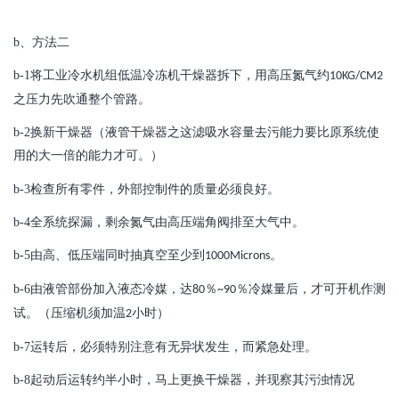
b
、方法二
b-1
将
工业冷水机组低温冷冻机
干燥器拆下，用高压氮气约
10KG/CM2
之压力先吹通整个管路。
b-2
换新干燥器（液管干燥器之这滤吸水容量去污能力要比原系统使
用的大一倍的能力才可。）
b-3
检查所有零件，外部控制件的质量必须良好。
b-4
全系统探漏，剩余氮气由高压端角阀排至大气中。
b-5
由高、低压端同时抽真空至少到
。
1000Microns
b-6
由液管部份加入液态冷媒，达
％
％冷媒量后，才可开机作测
80
~90
试。（压缩机须加温
小时）
2
b-7
运转后，必须特别注意有无异状发生，而紧急处理。
b-8
起动后运转约半小时，马上更换干燥器，并现察其污浊情况