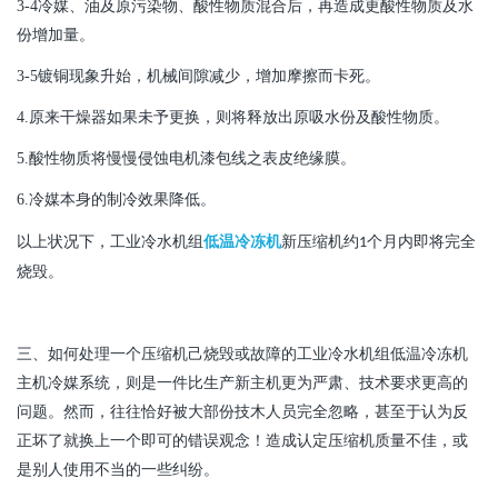
3-4
冷媒、油及原污染物、酸性物质混合后，再造成更酸性物质及水
份增加量。
3-5
镀铜现象升始，机械间隙减少，增加摩擦而卡死。
4.
原来干燥器如果未予更换，则将释放出原吸水份及酸性物质。
5.
酸性物质将慢慢侵蚀电机漆包线之表皮绝缘膜。
6.
冷媒本身的制冷效果降低。
以上状况下，
工业冷水机组
低温冷冻机
新压缩机约
个月内即将完全
1
烧毁。
三、如何处理一个压缩机己烧毁或故障的
工业冷水机组低温冷冻机
主机冷媒系统，则是一件比生产新主机更为严肃、技术要求更高的
问题。然而，往往恰好被大部份技木人员完全忽略，甚至于认为反
正坏了就换上一个即可的错误观念！造成认定压缩机质量不佳，或
是别人使用不当的一些纠纷。