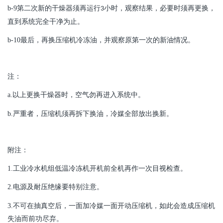
b-9
第二次新的干燥器须再运行
小时，观察结果，必要时须再更换，
3
直到系统完全干净为止。
b-10
最后，再换压缩机冷冻油，并观察原第一次的新油情况。
注：
a.
以上更换干燥器时，空气勿再进入系统中。
b.
严重者，压缩机须再拆下换油，冷媒全部放出换新。
附注：
1.
工业冷水机组低温冷冻机
开机前全机再作一次目视检查。
2.
电源及耐压绝缘要特别注意。
3.
不可在抽真空后，一面加冷媒一面开动压缩机，如此会造成压缩机
失油而前功尽弃。