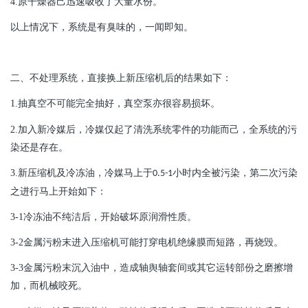
4.
原干燥器己迅速吸收了大量水份。
以上情况下，系统是有臭味的，一闻即知。
二、不处理系统，直接换上新压缩机后的结果如下：
1.
抽真空不可能完全抽好，真空泵亦很容易损坏。
2.
加入新冷媒后，冷媒仅起了清洗系统零件的功能而己，全系统的污
染还是存在。
3.
新压缩机及冷冻油，冷媒马上于
小时内全被污染，第二次污染
0.5-1
之进行马上开始如下：
3-1
冷冻油不纯洁后，开始破坏原润滑性质。
3-2
金属污粉末进入压缩机可能打穿电机绝缘膜而短路，再烧毁。
3-3
金属污粉末沉入油中，造成轴舆轴套间或其它运转部份之磨擦增
加，而机械咬死。