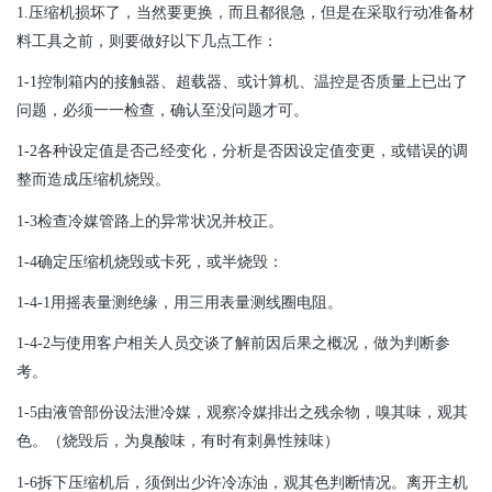
1.
压缩机损坏了，当然要更换，而且都很急，但是在采取行动准备材
料工具之前，则要做好以下几点工作：
1-1
控制箱内的接触器、超载器、或计算机、温控是否质量上已出了
问题，必须一一检查，确认至没问题才可。
1-2
各种设定值是否己经变化，分析是否因设定值变更，或错误的调
整而造成压缩机烧毁。
1-3
检查冷媒管路上的异常状况并校正。
1-4
确定压缩机烧毁或卡死，或半烧毁：
1-4-1
用摇表量测绝缘，用三用表量测线圈电阻。
1-4-2
与使用客户相关人员交谈了解前因后果之概况，做为判断参
考。
1-5
由液管部份设法泄冷媒，观察冷媒排出之残余物，嗅其味，观其
色。（烧毁后，为臭酸味，有时有刺鼻性辣味）
1-6
拆下压缩机后，须倒出少许冷冻油，观其色判断情况。离开主机