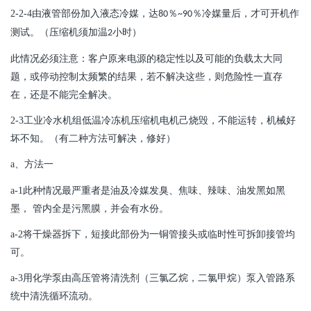
2-2-4
由液管部份加入液态冷媒，达
％
％冷媒量后，才可开机作
80
~90
测试。（压缩机须加温
小时）
2
此情况必须注意：客户原来电源的稳定性以及可能的负载太大同
题，或停动控制太频繁的结果，若不解决这些，则危险性一直存
在，还是不能完全解决。
2-3
工业冷水机组低温冷冻机
压缩机电机己烧毁，不能运转，机械好
坏不知。（有二种方法可解决，修好）
a
、方法一
a-1
此种情况最严重者是油及冷媒发臭、焦味、辣味、油发黑如黑
墨， 管内全是污黑膜，并会有水份。
a-2
将干燥器拆下，短接此部份为一铜管接头或临时性可拆卸接管均
可。
a-3
用化学泵由高压管将清洗剂（三氯乙烷，二氯甲烷）泵入管路系
统中清洗循环流动。