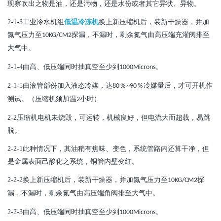
现察吹出之物是油，还是污物，还是水份或者其它异状、异物。
2-1-3
工业冷水机组
低温冷冻机
换上新压缩机后，装新干燥器，并加
氮气压力至
探漏，不漏时，剩余氮气由高压端充灌阀排至
10KG/CM2
大气中。
2-1-4
由高、低压端同时抽真空至少到
。
1000Microns
2-1-5
由液管部份加入液态冷媒，达
％
％冷媒量后，才可开机作
80
~90
测试。（压缩机须加温
小时）
2
2-2
压缩机电机未烧毁，可运转，机械良好，但电流大而超载，易跳
脱。
2-2-1
此种情况下，其油稍有焦味、变色，系统管路内还算干净，但
是金属表面己酸化之系统，铜管内壁变红。
2-2-2
换上新压缩机后，装新干燥器，并加氮气压力至
探
10KG/CM2
漏，不漏时，剩余氮气由高压端角阀排至大气中。
2-2-3
由高、低压端同时抽真空至少到
。
1000Microns