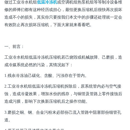
做过工业冷水机组
低温冷冻机
或空调机组热泵机组等等制冷设备维
修的师傅们都有这种经历或担心，最怕更换压缩机后很快再次损坏
造成不小的损失，其实你只要按我们本文中的步骤还处理就一定会
有效防止再次损坏压缩机，下面大家就来看看吧。
一、前言：
工业冷水机组低温冷冻机
压缩机若己烧毁或机械故障、己磨损，造
成冷媒系统必然的污染，其情况如下：
1.
残余冷冻油己碳化、含酸、污浊存在于管内。
2.
工业冷水机组低温冷冻机
压缩机拆除后，原系统管内必与空气接
蚀，造成冷凝效果，增加水份的残存，与铜管及管路上零件接蚀后
造成污膜，影响下次换新压缩机后之操作功能。
3.
磨损之铜、钢、合金污粉末必部份己流入管路中阻塞部份细管孔
道。