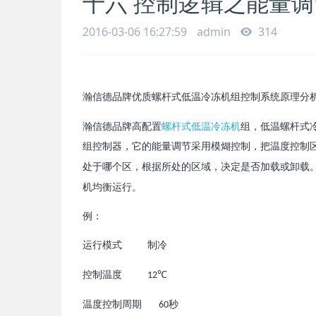
十六 控制逻辑之能量调
2016-03-06 16:27:59
admin
314
瀚信德品牌优质
螺杆式低温冷冻机组控制系统原理分
瀚信德品牌高配置
螺杆式低温冷冻机
组
，低温螺杆式
组控制器，它
的能
采用模煳控制，把
度控制
量调节
温
于哪
，根据所
的
域，
是否加
或卸
处
个区
处
区
决定
载
载
机均衡
行。
运
例：
行模式
制冷
运
控制
度
℃
温
12
度控制周期
秒
温
60