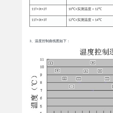
℃
实测温
度＜
℃
11T+3t+2T
10
≤
12
℃
实测温
度＜
℃
11T+3t+3T
12
≤
14
、
度控制
如下：
3
温
曲线图