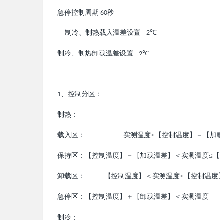
急停控制周期
秒
60
制冷、制
入
差
置
℃
热载
温
设
2
制冷、制
卸
差
置
℃
热
载温
设
2
、控制分
：
1
区
制
：
热
入
：
度≤
【
控制
度
】
－
【
加
载
区
实测温
温
保持
：
【
控制
度
】
－
【
加
差
】
＜
度≤
【
区
温
载温
实测温
卸
：
【
控制
度
】
＜
度≤
【
控制
度
载区
温
实测温
温
急停
：
【
控制
度
】
＋
【
卸
差
】
＜
度
区
温
载温
实测温
制冷：