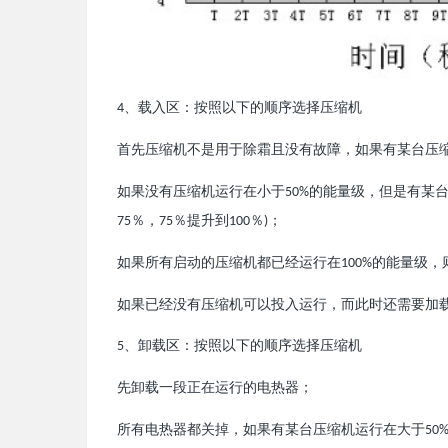
、载
入
：按照以下的
序
机
4
区
顺
选择压缩
首先
机不是用于除霜且
有故障，如果有某台
压缩
没
压
如果
有
机
行在小于
的能量
，但是有某
没
压缩
运
50%
级
％，
％提升到
％
；
75
75
100
)
如果所有
的
机都已
行在
的能量
，
启动
压缩
经运
100%
级
如果已
有
机可以投入
行，而此
需要加
经没
压缩
运
时还
、卸
：按照以下的
序
机
5
载区
顺
选择压缩
先卸
一段正在
行的
器；
载
运
电热
所有
器都
掉，如果有某台
机
行在大于
电热
关
压缩
运
50