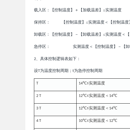
入
：
【
控制
度
】
＋
【
加
差
】
≤
度
载
区
温
载温
实测温
保持
：
【
控制
度
】
≤
度＜
【
控制
度
区
温
实测温
温
卸
：
【
控制
度
】
－
【
卸
差
】
≤
度＜
【
载区
温
载温
实测温
急停
：
度＜
【
控制
度
】
－
【
卸
区
实测温
温
、具体控制
表如下：
2
逻辑
为温
度控制周期；
为
急停控制周期
设
T
t
℃
实测温
度
T
14
≤
℃
实测温
度＜
℃
2 T
12
≤
14
℃
实测温
度＜
℃
3 T
12
≤
14
℃
实测温
度＜
℃
4 T
10
≤
12