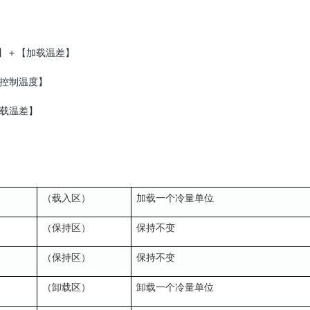
】
＋
【
加
差
】
载温
控制
度
】
温
差
】
载温
（
入
）
加
一
冷量
位
载
区
载
个
单
（保持
）
保持不
区
变
（保持
）
保持不
区
变
（卸
）
卸
一
冷量
位
载区
载
个
单