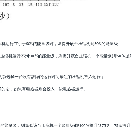
机
行在小于
的能量
，
提升
台
机到
的能量
；
缩
运
50%
级时
则
该
压缩
50%
级
台
机
行不到
的能量
，
提升
台
机一
能量
即
％提
压缩
运
100%
级
则
该
压缩
个
级
(
50
就
一台
有故障的
行
最短的
机投入
行；
则
选择
没
运
时间
压缩
运
的
，如果有
器
投入一段
器
行。
载
话
电热
则会
电热
运
的能量
，
降低
台
机一
能量
即
％提升到
％，
％提升
%
级
则
该
压缩
个
级
(
100
75
75