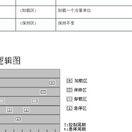
（卸
）
卸
一
冷量
位
载区
载
个
单
（保持
）
保持不
区
变