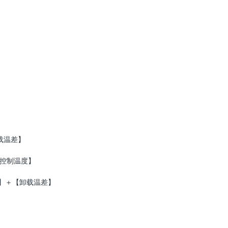
差
】
载温
控制
度
】
温
】
＋
【
卸
差
】
载温