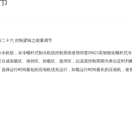
节
析二十
六
控制逻辑之
能
量调节
冷水机组，水冷螺杆式制冷机组
控制系统
使用邦普
DM23
高智能化螺杆式冷
分成加
、保持
、卸
、急停
，以
度控制周期
位
判
区
载区
区
载区
区
温
为单
定时
。
行
最短的
机优先
行，卸
行
最
的
机，使
选择运
时间
压缩
运
载运
时间
长
压缩