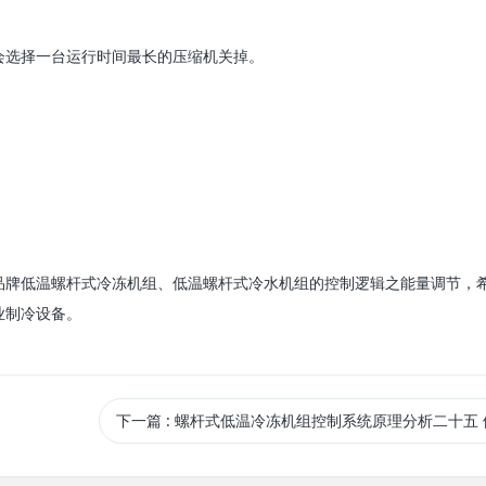
一台
行
最
的
机
掉。
会选择
运
时间
长
压缩
关
品牌低温螺杆式冷冻机组、低温螺杆式冷水机组的控制逻辑之能量调节，
业制冷设备。
下一篇
: 螺杆式低温冷冻机组控制系统原理分析二十五 停机程序操作