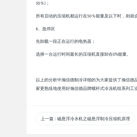
％
；
50
)
所有
的
机都
行在
％能量及以下
，
就
启动
压缩
运
50
时
则
、急停
6
区
先卸
一段正在
行的
器；
载
运
电热
一台
行
最
的
机直接卸在
能量。
选择
运
时间
长
压缩
0%
以上的分析中瀚信德制冷详细的为大家提供了瀚信德
家更熟练地使用好瀚信德品牌螺杆式冷冻机组系列工
上一篇
: 磁悬浮冷水机之磁悬浮制冷压缩机原理