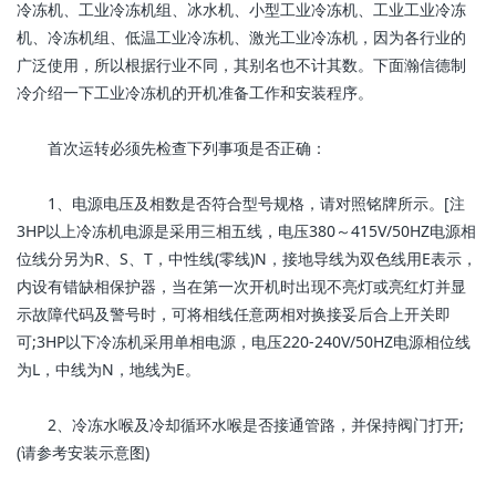
冷冻机、工业冷冻机组、冰水机、小型工业冷冻机、工业工业冷冻
机、冷冻机组、低温工业冷冻机、激光工业冷冻机，因为各行业的
广泛使用，所以根据行业不同，其别名也不计其数。下面瀚信德制
冷介绍一下工业冷冻机的开机准备工作和安装程序。
首次运转必须先检查下列事项是否正确：
1、电源电压及相数是否符合型号规格，请对照铭牌所示。[注
3HP以上冷冻机电源是采用三相五线，电压380～415V/50HZ电源相
位线分另为R、S、T，中性线(零线)N，接地导线为双色线用E表示，
内设有错缺相保护器，当在第一次开机时出现不亮灯或亮红灯并显
示故障代码及警号时，可将相线任意两相对换接妥后合上开关即
可;3HP以下冷冻机采用单相电源，电压220-240V/50HZ电源相位线
为L，中线为N，地线为E。
2、冷冻水喉及冷却循环水喉是否接通管路，并保持阀门打开;
(请参考安装示意图)