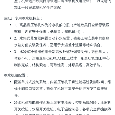
型，机组选用欧美日原装进口牌压缩机及电控组件，以先进的
加工手段完成整机的生产装配
造纸厂专用冷水机
特点：
1
、高品质压缩机作为冷水机的心脏（产地欧美日全新原装压
缩机，内置安全保掮，低噪音，省电耐用）。
2
、水箱式蒸发器内置自动补水装置，省去工程安装中的彭胀
水箱方便安装及保养，适用于大温差小流量等特殊场合。
3
、水冷式冷凝器使用最新高效外螺纹铜管制作，散热量大，
体积小巧。运用最新
CAD/CAM
加工技术，配合
CNC
加工中心
制作完成，结构紧凑，可靠性高，外形美观，高效节能。
冷水
机组
配置：
配置单片式控制系统，内置压缩机干燥过滤器过及膨胀阀，维
修手阀接口等装置，确保了机器可靠安全运行方便了保养维
修。
冷水机多功能操作面板上装有电流表，控制系统保险，压缩机
开关按钮，水泵开关按钮，电子温控制器，各项安全保掮故障