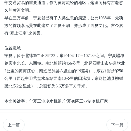
部交通贸易的重要通道，作为黄河流经的地区，这里同样有古老悠
久的黄河文明。
早在三万年前，宁夏就已有了人类生息的痕迹，公元1038年，党项
族的首领李元昊在此建立了西夏王朝，并形成了西夏文化。古今素
有“塞上江南”之美誉。
位置境域
宁夏，位于北纬35°14~39°23，东经104°17～107°39之间。宁夏疆域
轮廓南北长、东西短。南北相距约456公里（北起石嘴山市头道坎北
2公里的黄河江心，南迄泾源县六盘山的中嘴梁），东西相距约250
公里（西起中卫营盘水车站西南10公里的田涝坝，东到盐池县柳树
梁北东2公里处），总面积为6.6万多平方千米。
本文关键字：
宁夏
工业冷水机组
,
宁夏
40匹工业制冷机厂家
上一篇
下一篇