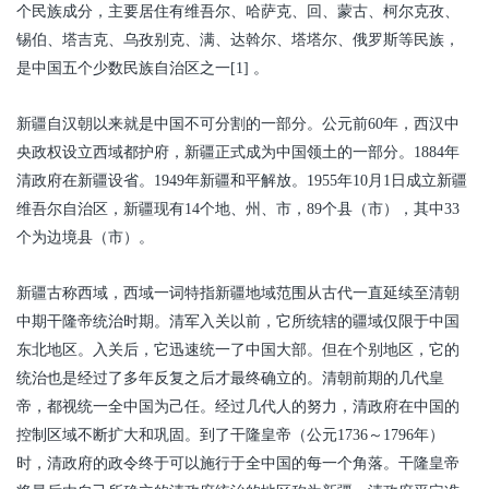
个民族成分，主要居住有维吾尔、哈萨克、回、蒙古、柯尔克孜、
锡伯、塔吉克、乌孜别克、满、达斡尔、塔塔尔、俄罗斯等民族，
是中国五个少数民族自治区之一[1] 。
新疆自汉朝以来就是中国不可分割的一部分。公元前60年，西汉中
央政权设立西域都护府，新疆正式成为中国领土的一部分。1884年
清政府在新疆设省。1949年新疆和平解放。1955年10月1日成立新疆
维吾尔自治区，新疆现有14个地、州、市，89个县（市），其中33
个为边境县（市）。
新疆古称西域，西域一词特指新疆地域范围从古代一直延续至清朝
中期干隆帝统治时期。清军入关以前，它所统辖的疆域仅限于中国
东北地区。入关后，它迅速统一了中国大部。但在个别地区，它的
统治也是经过了多年反复之后才最终确立的。清朝前期的几代皇
帝，都视统一全中国为己任。经过几代人的努力，清政府在中国的
控制区域不断扩大和巩固。到了干隆皇帝（公元1736～1796年）
时，清政府的政令终于可以施行于全中国的每一个角落。干隆皇帝