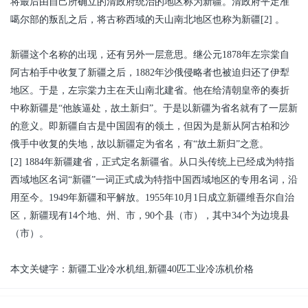
将最后由自己所确立的清政府统治的地区称为新疆。清政府平定准
噶尔部的叛乱之后，将古称西域的天山南北地区也称为新疆[2] 。
新疆这个名称的出现，还有另外一层意思。继公元1878年左宗棠自
阿古柏手中收复了新疆之后，1882年沙俄侵略者也被迫归还了伊犁
地区。于是，左宗棠力主在天山南北建省。他在给清朝皇帝的奏折
中称新疆是“他族逼处，故土新归”。于是以新疆为省名就有了一层新
的意义。即新疆自古是中国固有的领土，但因为是新从阿古柏和沙
俄手中收复的失地，故以新疆定为省名，有“故土新归”之意。
[2] 1884年新疆建省，正式定名新疆省。从口头传统上已经成为特指
西域地区名词“新疆”一词正式成为特指中国西域地区的专用名词，沿
用至今。1949年新疆和平解放。1955年10月1日成立新疆维吾尔自治
区，新疆现有14个地、州、市，90个县（市），其中34个为边境县
（市）。
价格
本文关键字：
新疆
工业冷水机组
,
新疆
40匹工业
冷冻机